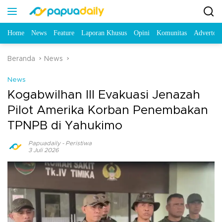
Home
News
Feature
Laporan Khusus
Opini
Komunitas
Advertori
Beranda
News
News
Kogabwilhan III Evakuasi Jenazah
Pilot Amerika Korban Penembakan
TPNPB di Yahukimo
Papuadaily
-
Peristiwa
3 Juli 2026