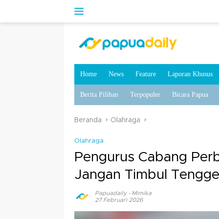
Home
News
Feature
Laporan Khusus
Berita Pilihan
Terpopuler
Bicara Papua
Beranda
Olahraga
Olahraga
Pengurus Cabang Perba
Jangan Timbul Tengg
Papuadaily
-
Mimika
27 Februari 2026