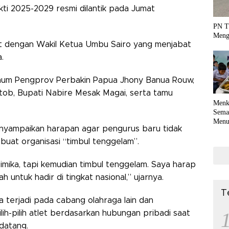
ti 2025-2029 resmi dilantik pada Jumat
PN T
Meng
ot dengan Wakil Ketua Umbu Sairo yang menjabat
.
Umum Pengprov Perbakin Papua Jhony Banua Rouw,
ttob, Bupati Nabire Mesak Magai, serta tamu
Menk
Sema
Menu
nyampaikan harapan agar pengurus baru tidak
Terko
coli
buat organisasi “timbul tenggelam”.
imika, tapi kemudian timbul tenggelam. Saya harap
 untuk hadir di tingkat nasional,” ujarnya.
T
 terjadi pada cabang olahraga lain dan
lih-pilih atlet berdasarkan hubungan pribadi saat
datang.