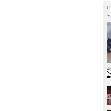
L
In
28
Wa
tu