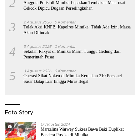
2
Anggota Polisi di Mimika Lepaskan Tembakan Maut usai
Cekcok Dipicu Dugaan Perselingkuhan
3
2 Agustus 2026
0 Komentar
Tolak Aksi KNPB, Kapolres Mimika: Tidak Ada Izin, Massa
Akan Ditindak
4
3 Agustus 2026
0 Komentar
Sekolah Rakyat di Mimika Masih Tunggu Gedung dari
Pemerintah Pusat
5
3 Agustus 2026
0 Komentar
Operasi Sikat Noken di Mimika Kerahkan 210 Personel
Sasar Balap Liar hingga Miras Ilegal
Foto Story
17 Agustus 2024
Marzalina Warwey Sukses Bawa Baki Duplikat
Bendera Pusaka di Mimika