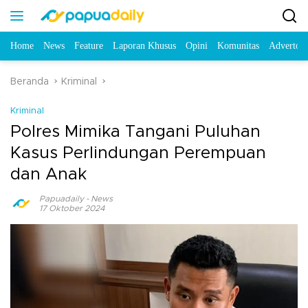
Home
News
Feature
Laporan Khusus
Opini
Komunitas
Advertori
Beranda
Kriminal
Kriminal
Polres Mimika Tangani Puluhan
Kasus Perlindungan Perempuan
dan Anak
Papuadaily
-
News
17 Oktober 2024