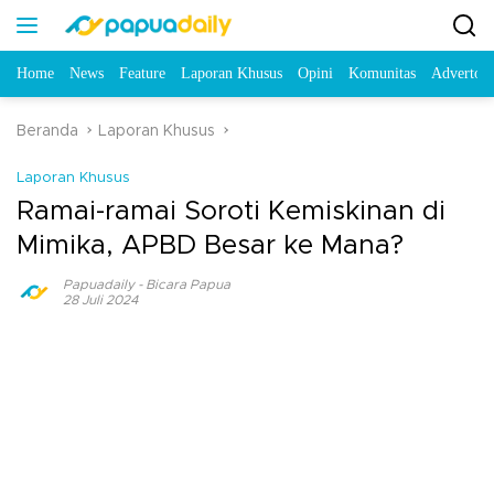
Home
News
Feature
Laporan Khusus
Opini
Komunitas
Advertori
Beranda
Laporan Khusus
Laporan Khusus
Ramai-ramai Soroti Kemiskinan di
Mimika, APBD Besar ke Mana?
Papuadaily
-
Bicara Papua
28 Juli 2024