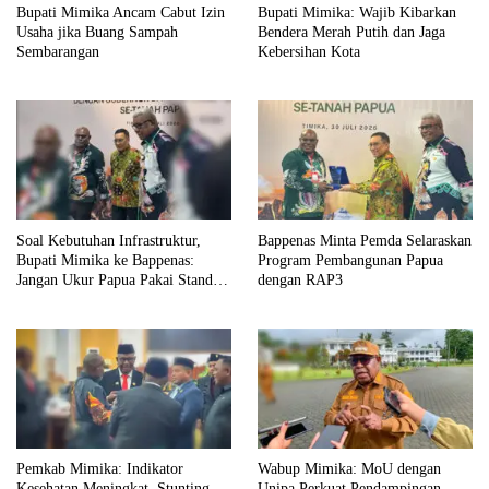
Bupati Mimika Ancam Cabut Izin
Bupati Mimika: Wajib Kibarkan
Usaha jika Buang Sampah
Bendera Merah Putih dan Jaga
Sembarangan
Kebersihan Kota
Soal Kebutuhan Infrastruktur,
Bappenas Minta Pemda Selaraskan
Bupati Mimika ke Bappenas:
Program Pembangunan Papua
Jangan Ukur Papua Pakai Standar
dengan RAP3
Jawa
Pemkab Mimika: Indikator
Wabup Mimika: MoU dengan
Kesehatan Meningkat, Stunting
Unipa Perkuat Pendampingan