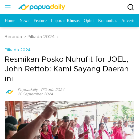
Home
News
Feature
Laporan Khusus
Opini
Komunitas
Advertori
Beranda
Pilkada 2024
Pilkada 2024
Resmikan Posko Nuhufit for JOEL,
John Rettob: Kami Sayang Daerah
ini
Papuadaily
-
Pilkada 2024
28 September 2024