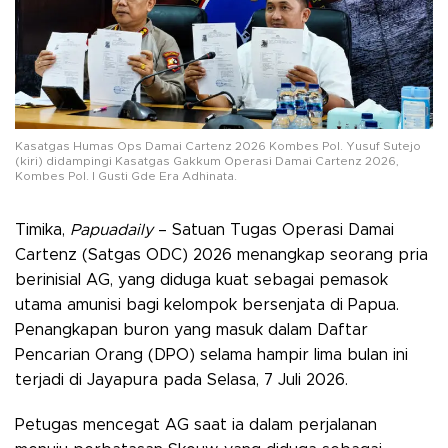
Kasatgas Humas Ops Damai Cartenz 2026 Kombes Pol. Yusuf Sutejo
(kiri) didampingi Kasatgas Gakkum Operasi Damai Cartenz 2026,
Kombes Pol. I Gusti Gde Era Adhinata.
​Timika,
Papuadaily
– Satuan Tugas Operasi Damai
Cartenz (Satgas ODC) 2026 menangkap seorang pria
berinisial AG, yang diduga kuat sebagai pemasok
utama amunisi bagi kelompok bersenjata di Papua.
Penangkapan buron yang masuk dalam Daftar
Pencarian Orang (DPO) selama hampir lima bulan ini
terjadi di Jayapura pada Selasa, 7 Juli 2026.
Petugas mencegat AG saat ia dalam perjalanan