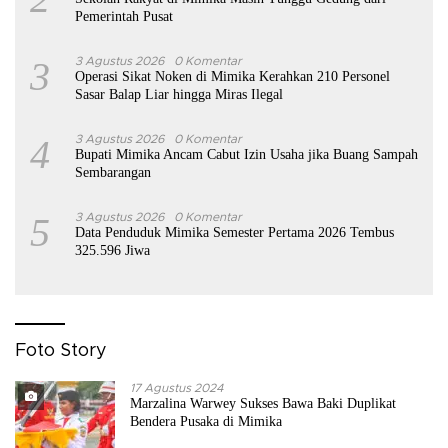
Pemerintah Pusat
3
3 Agustus 2026
0 Komentar
Operasi Sikat Noken di Mimika Kerahkan 210 Personel
Sasar Balap Liar hingga Miras Ilegal
4
3 Agustus 2026
0 Komentar
Bupati Mimika Ancam Cabut Izin Usaha jika Buang Sampah
Sembarangan
5
3 Agustus 2026
0 Komentar
Data Penduduk Mimika Semester Pertama 2026 Tembus
325.596 Jiwa
Foto Story
17 Agustus 2024
Marzalina Warwey Sukses Bawa Baki Duplikat
Bendera Pusaka di Mimika