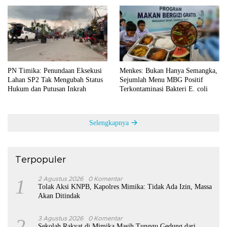
PN Timika: Penundaan Eksekusi
Menkes: Bukan Hanya Semangka,
Lahan SP2 Tak Mengubah Status
Sejumlah Menu MBG Positif
Hukum dan Putusan Inkrah
Terkontaminasi Bakteri E. coli
Selengkapnya
Terpopuler
1
2 Agustus 2026
0 Komentar
Tolak Aksi KNPB, Kapolres Mimika: Tidak Ada Izin, Massa
Akan Ditindak
2
3 Agustus 2026
0 Komentar
Sekolah Rakyat di Mimika Masih Tunggu Gedung dari