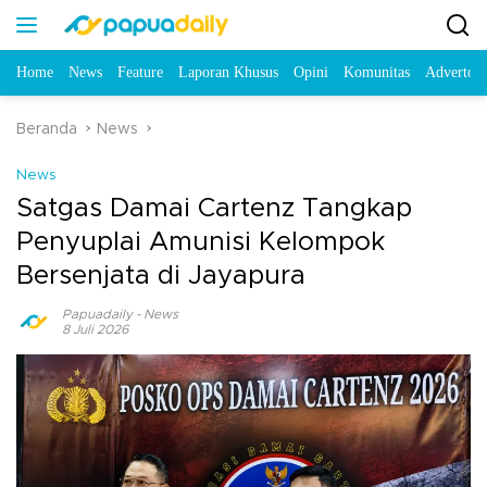
Home
News
Feature
Laporan Khusus
Opini
Komunitas
Advertori
Beranda
News
News
Satgas Damai Cartenz Tangkap
Penyuplai Amunisi Kelompok
Bersenjata di Jayapura
Papuadaily
-
News
8 Juli 2026