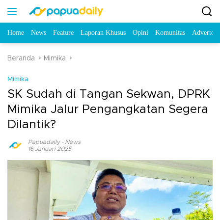
Home
News
Feature
Laporan Khusus
Opini
Komunitas
Advertori
Beranda
Mimika
Mimika
SK Sudah di Tangan Sekwan, DPRK
Mimika Jalur Pengangkatan Segera
Dilantik?
Papuadaily
-
News
16 Januari 2025