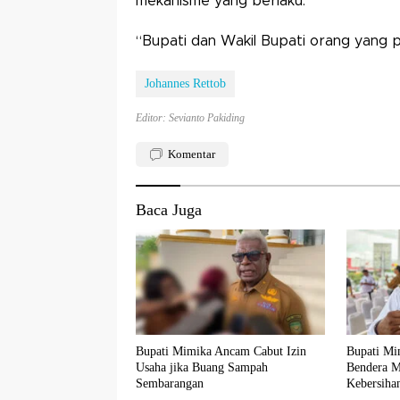
mekanisme yang berlaku.
“Bupati dan Wakil Bupati orang yang 
Johannes Rettob
Editor: Sevianto Pakiding
Komentar
Baca Juga
Bupati Mimika Ancam Cabut Izin
Bupati Mi
Usaha jika Buang Sampah
Bendera M
Sembarangan
Kebersiha