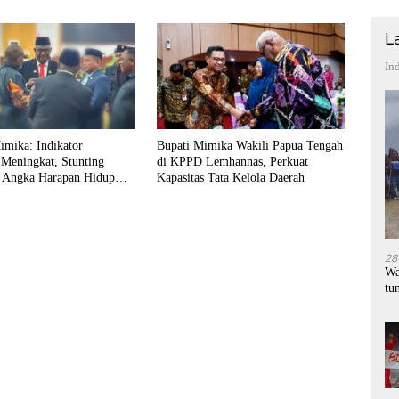
L
In
mika: Indikator
Bupati Mimika Wakili Papua Tengah
 Meningkat, Stunting
di KPPD Lemhannas, Perkuat
 Angka Harapan Hidup
Kapasitas Tata Kelola Daerah
di Papua
28
Wa
tu