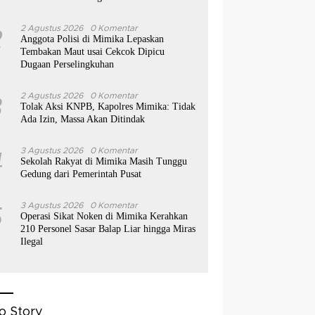
2
2 Agustus 2026
0 Komentar
Anggota Polisi di Mimika Lepaskan
Tembakan Maut usai Cekcok Dipicu
Dugaan Perselingkuhan
3
2 Agustus 2026
0 Komentar
Tolak Aksi KNPB, Kapolres Mimika: Tidak
Ada Izin, Massa Akan Ditindak
4
3 Agustus 2026
0 Komentar
Sekolah Rakyat di Mimika Masih Tunggu
Gedung dari Pemerintah Pusat
5
3 Agustus 2026
0 Komentar
Operasi Sikat Noken di Mimika Kerahkan
210 Personel Sasar Balap Liar hingga Miras
Ilegal
o Story