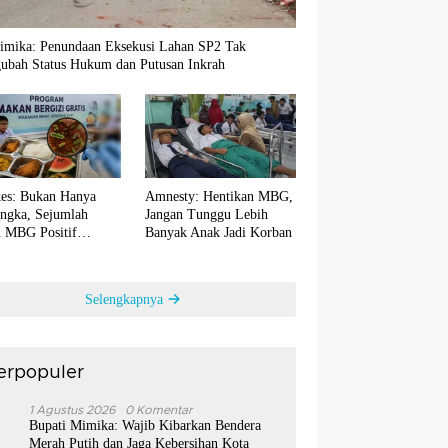
imika: Penundaan Eksekusi Lahan SP2 Tak
ubah Status Hukum dan Putusan Inkrah
es: Bukan Hanya
Amnesty: Hentikan MBG,
ngka, Sejumlah
Jangan Tunggu Lebih
 MBG Positif
Banyak Anak Jadi Korban
ntaminasi Bakteri E.
Selengkapnya
erpopuler
1
1 Agustus 2026
0 Komentar
Bupati Mimika: Wajib Kibarkan Bendera
Merah Putih dan Jaga Kebersihan Kota