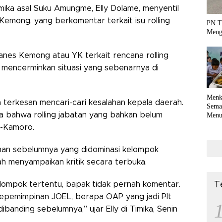
mika asal Suku Amungme, Elly Dolame, menyentil
mong, yang berkomentar terkait isu rolling
PN T
Meng
ohanes Kemong atau YK terkait rencana rolling
 mencerminkan situasi yang sebenarnya di
Menk
n terkesan mencari-cari kesalahan kepala daerah.
Sema
a bahwa rolling jabatan yang bahkan belum
Menu
Terko
e-Kamoro.
coli
han sebelumnya yang didominasi kelompok
h menyampaikan kritik secara terbuka.
lompok tertentu, bapak tidak pernah komentar.
T
kepemimpinan JOEL, berapa OAP yang jadi Plt
ibanding sebelumnya,” ujar Elly di Timika, Senin