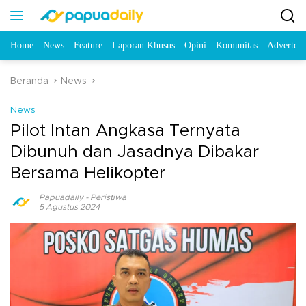
Home
News
Feature
Laporan Khusus
Opini
Komunitas
Advertori
Beranda
News
News
Pilot Intan Angkasa Ternyata
Dibunuh dan Jasadnya Dibakar
Bersama Helikopter
Papuadaily
-
Peristiwa
5 Agustus 2024