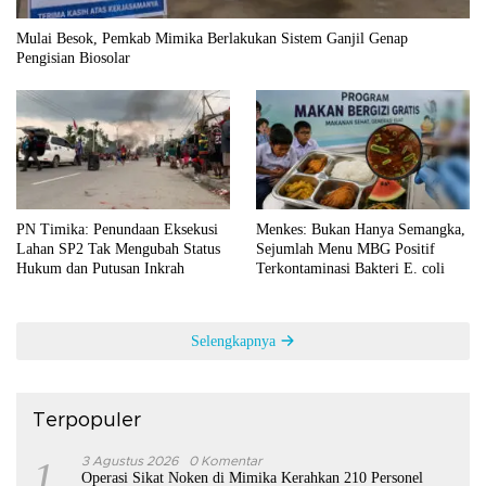
Mulai Besok, Pemkab Mimika Berlakukan Sistem Ganjil Genap
Pengisian Biosolar
PN Timika: Penundaan Eksekusi
Menkes: Bukan Hanya Semangka,
Lahan SP2 Tak Mengubah Status
Sejumlah Menu MBG Positif
Hukum dan Putusan Inkrah
Terkontaminasi Bakteri E. coli
Selengkapnya
Terpopuler
1
3 Agustus 2026
0 Komentar
Operasi Sikat Noken di Mimika Kerahkan 210 Personel