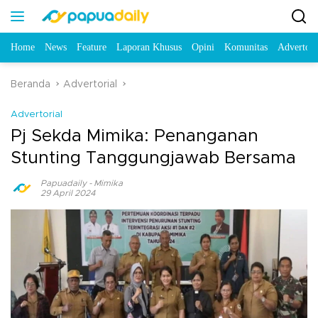
Home
News
Feature
Laporan Khusus
Opini
Komunitas
Advertori
Beranda
Advertorial
Advertorial
Pj Sekda Mimika: Penanganan
Stunting Tanggungjawab Bersama
Papuadaily
-
Mimika
29 April 2024